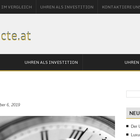
 IM VERGLEICH
UHREN ALS INVESTITION
KONTAKTIERE UN
UHREN ALS INVESTITION
UHREN 
er 6, 2019
NEU
Der 
Luxu