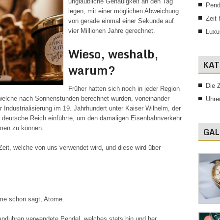
unglaubliche Genauigkeit an den Tag
Pend
legen, mit einer möglichen Abweichung
Zeit
von gerade einmal einer Sekunde auf
vier Millionen Jahre gerechnet.
Luxu
Wieso, weshalb,
KAT
warum?
Die Z
Früher hatten sich noch in jeder Region
 welche nach Sonnenstunden berechnet wurden, voneinander
Uhre
r Industrialisierung im 19. Jahrhundert unter Kaiser Wilhelm, der
tte deutsche Reich einführte, um den damaligen Eisenbahnverkehr
mmen zu können.
GAL
Zeit, welche von uns verwendet wird, und diese wird über
ame schon sagt, Atome.
anduhren verwendete Pendel, welches stets hin und her